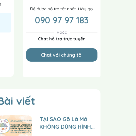
h
Để được hỗ trợ tốt nhất. Hãy gọi
090 97 97 183
Hoặc
Chat hỗ trợ trực tuyến
Chat với chúng tôi
Bài viết
TẠI SAO Gõ Là Mở
KHÔNG DÙNG HÌNH
ẢNH THỰC TẾ CỦA