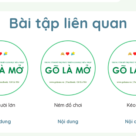
ẻ một lúc đầu găng tắm được nhúng giấm, rồi trở lại
iều đó xảy ra và tiếp tục ghi ít nhất một tuần.
Bài tập liên quan
i của bạn, bạn làm theo tiến trình này vào những lúc
ên một người nào đó. (Chú ý đừng để giấm chạm vào
4
Thứ 5
Thứ 6
Thứ 7
Chủ nhật
ười lớn
Ném đồ chơi
Kéo
 dung
Nội dung
Nội 