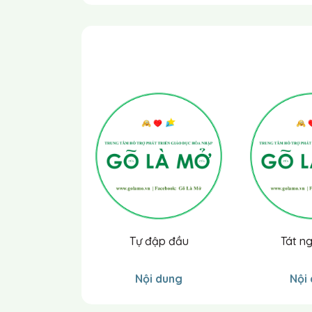
Mỗi lần trẻ khạc nhổ, bạn để vào miệng tr
trò chơi.
Bạn ghi trên bảng (xem hình 10.2) mỗi lần đ
Khi hành vi này được tự chủ trong trò chơ
khác trong ngày, mỗi khi trẻ khạc nhổ tr
những phần khác ngoài miệng)
K = khạc; Gi = giấm
Thứ 2
Thứ 3
Thứ 
K-Gi
Hình 10.2 - Bảng khạc nhổ
Tự đập đầu
Tát ng
Nội dung
Nội