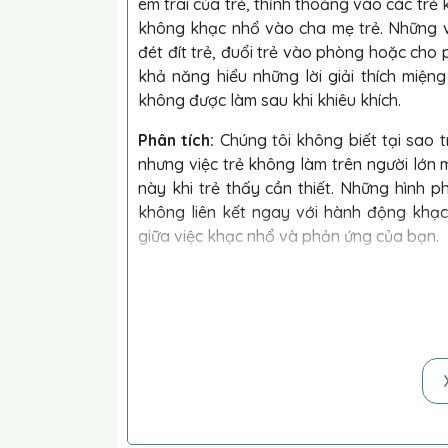
em trai của trẻ, thỉnh thoảng vào các trẻ
không khạc nhổ vào cha mẹ trẻ. Những v
đét đít trẻ, đuổi trẻ vào phòng hoặc cho 
khả năng hiểu những lời giải thích miện
không được làm sau khi khiêu khích.
Phân tích:
Chúng tôi không biết tại sao t
nhưng việc trẻ không làm trên người lớn m
này khi trẻ thấy cần thiết. Những hình
không liên kết ngay với hành động khạc 
giữa việc khạc nhổ và phản ứng của bạn.
Mục tiêu:
Chấm dứt việc khạc nhổ.
Can thiệp:
Yêu cầu em trẻ gặp trẻ với bạn để làm một
hoặc để hình trên thẻ lô tô.
Bạn tổ chức bài tập này sao cho mỗi người 
Bạn đặt em trẻ ngồi gần trẻ để trẻ có dịp