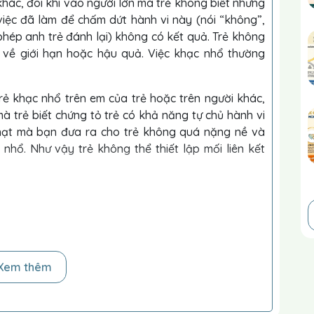
 khác, đôi khi vào người lớn mà trẻ không biết nhưng
iệc đã làm để chấm dứt hành vi này (nói “không”,
phép anh trẻ đánh lại) không có kết quả. Trẻ không
g về giới hạn hoặc hậu quả. Việc khạc nhổ thường
rẻ khạc nhổ trên em của trẻ hoặc trên người khác,
à trẻ biết chứng tỏ trẻ có khả năng tự chủ hành vi
 phạt mà bạn đưa ra cho trẻ không quá nặng nề và
nhổ. Như vậy trẻ không thể thiết lập mối liên kết
 bài tập mà trẻ thấy dễ: tô màu bên trong hình tròn
Xem thêm
lần lượt chơi.
 khạc nhổ.