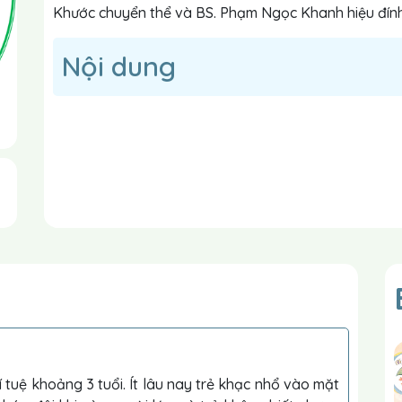
Khước chuyển thể và BS. Phạm Ngọc Khanh hiệu đín
Nội dung
trí tuệ khoảng 3 tuổi. Ít lâu nay trẻ khạc nhổ vào mặt