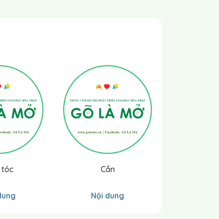
 tóc
Cắn
Cắn mu bà
chính
dung
Nội dung
Nội 