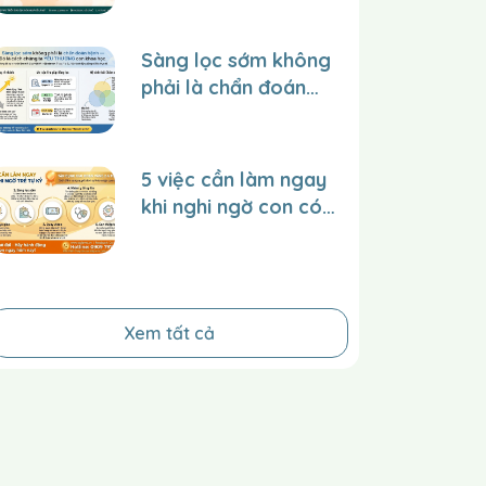
TRẺ tại trung tâm
trên website và
Sàng lọc sớm không
facebook để lan tỏa
phải là chẩn đoán
giá trị đến nhiều
bệnh – Đó là cách
người hơn?
chúng ta YÊU
THƯƠNG con một
5 việc cần làm ngay
cách khoa học.
khi nghi ngờ con có
dấu hiệu tự kỷ
Xem tất cả