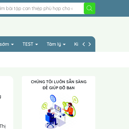
p sớm
TEST
Tâm lý
Kinh nghiệp HAY
CHÚNG TÔI LUÔN SẴN SÀNG
ĐỂ GIÚP ĐỠ BẠN
g
Thị