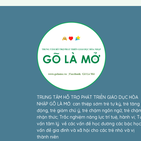
TRUNG TÂM HỖ TRỢ PHÁT TRIỂN GIÁO DỤC HÒA
NHẬP GÕ LÀ MỞ: can thiệp sớm trẻ tự kỷ, trẻ tăng
động, trẻ giảm chú ý, trẻ chậm ngôn ngữ, trẻ chậ
nhận thức; Trắc nghiệm năng lực trí tuệ, hành vi; T
vấn tâm lý về các vấn đề học đường các bậc học
vấn đề gia đình và xã hội cho các trẻ nhỏ và vị
thành niên