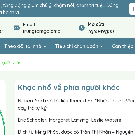
ỷ, tăng động giảm chú ý, chậm nói, chậm trí tuệ… Đồng
đoạn quyết định sự hòa nhập của con. Lộ trình cá nhân
 hành vi.
.
Mở cửa:
Email:
trungtamgolamo@gmail.com
83
7g30-19g00
Theo dõi tại nhà
Tiêu chí chẩn đoán
Can thiệ
 người khác
Khạc nhổ về phía người khác
Nguồn: Sách và tài liệu tham khảo "Những hoạt độn
dạy trẻ tự kỷ"
Éric Schopler, Margaret Lansing, Leslie Waters
Dịch từ tiếng Pháp, được cô Trần Thị Khấn – Nguyễn 