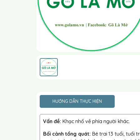
HƯỚNG DẪN THỰC HIỆN
Vấn đề:
Khạc nhổ về phía người khác.
Bối cảnh tổng quát:
Bé trai 13 tuổi, tuổi 