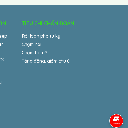
SỚM
TIÊU CHÍ CHẨN ĐOÁN
hiệp
Rối loạn phổ tự kỷ
an
Chậm nói
Chậm trí tuệ
HỌC
Tăng động, giảm chú ý
N