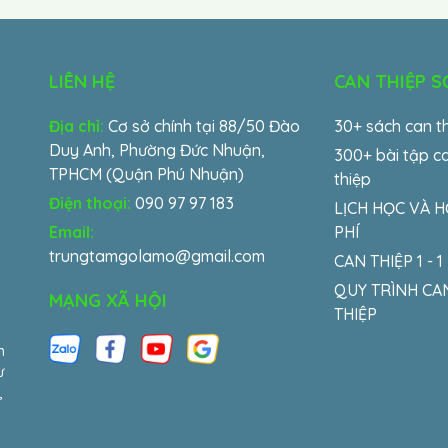
LIÊN HỆ
CAN THIỆP 
Địa chỉ:
Cơ sở chính tại 88/50 Đào
30+ sách can t
Duy Anh, Phường Đức Nhuận,
300+ bài tập c
TPHCM (Quận Phú Nhuận)
thiệp
Điện thoại:
090 97 97 183
LỊCH HỌC VÀ 
Email:
PHÍ
trungtamgolamo@gmail.com
CAN THIỆP 1 - 1
QUY TRÌNH CA
MẠNG XÃ HỘI
THIỆP
m
ư
,