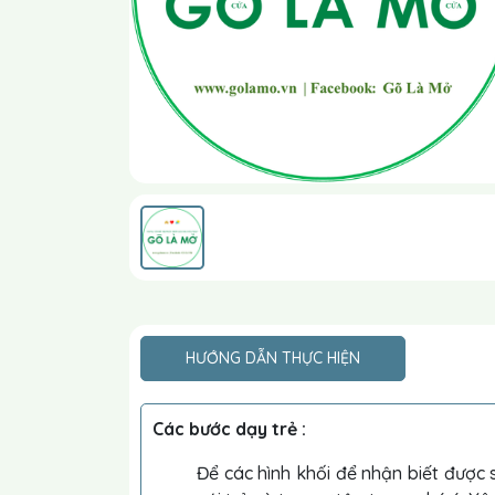
HƯỚNG DẪN THỰC HIỆN
Các bước dạy trẻ :
Để các hình khối để nhận biết được 