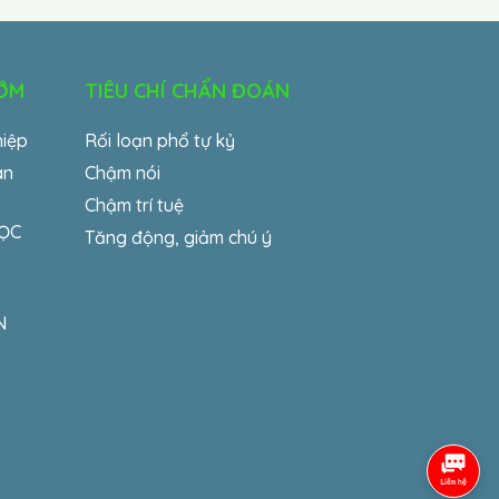
SỚM
TIÊU CHÍ CHẨN ĐOÁN
hiệp
Rối loạn phổ tự kỷ
an
Chậm nói
Chậm trí tuệ
HỌC
Tăng động, giảm chú ý
N