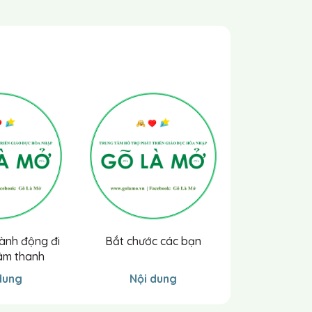
ành động đi
Bắt chước các bạn
Bắt chước 
âm thanh
vận động b
dung
Nội dung
Nội 