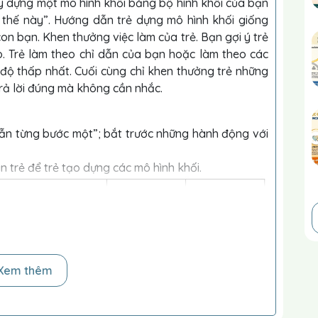
Xây dựng một mô hình khối bằng bộ hình khối của bạn
 thế này”. Hướng dẫn trẻ dựng mô hình khối giống
on bạn. Khen thưởng việc làm của trẻ. Bạn gợi ý trẻ
eo. Trẻ làm theo chỉ dẫn của bạn hoặc làm theo các
độ thấp nhất. Cuối cùng chỉ khen thưởng trẻ những
trả lời đúng mà không cần nhắc.
ẫn từng bước một”; bắt trước những hành động với
n trẻ để trẻ tạo dựng các mô hình khối.
Xem thêm