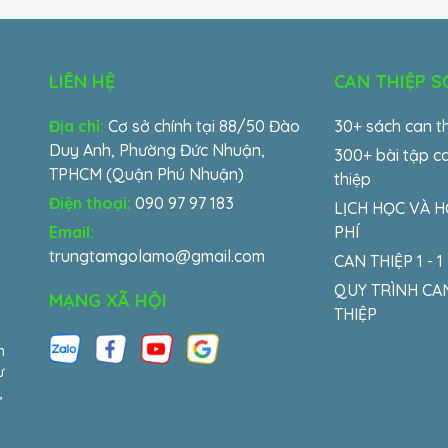
LIÊN HỆ
CAN THIỆP 
Địa chỉ:
Cơ sở chính tại 88/50 Đào
30+ sách can t
Duy Anh, Phường Đức Nhuận,
300+ bài tập c
TPHCM (Quận Phú Nhuận)
thiệp
Điện thoại:
090 97 97 183
LỊCH HỌC VÀ 
Email:
PHÍ
trungtamgolamo@gmail.com
CAN THIỆP 1 - 1
QUY TRÌNH CA
MẠNG XÃ HỘI
THIỆP
m
ư
,