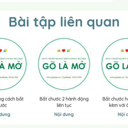
Bài tập liên quan
hối, 5 khối ...
ột hình khối . Ví dụ: Để 5 hình khối lên bàn ở bên
dựng hình như thế này”. Lấy ra một hình khối từ bộ
ng dẫn trẻ cũng lấy ra một hình khối giống như bộ
h khối của bạn. Nhắc lại bước làm này cho một hình
 khác nhau để xây dựng một mô hình. Khi độ chính xác
 2 hình khối và thêm nữa. Cuối cùng dạy con bạn tạo
 cần nhìn bạn làm như thế nào (ví dụ: Bạn tạo mô
và con bạn có thể nhìn thấy mô hình đó, và nói “Con
p hình ngôi nhà này đi”).
u của trẻ: Đánh dấu “+” vào ô số:
ông cần nhắc.
ng cách bắt
Bắt chước 2 hành động
Bắt chước h
hỗ trợ và nhắc nhở củ cô giáo.
ước
liên tục
kèm với 
ợc kể cả có sự hỗ trợ và nhắc nhở của cô giáo
 dung
Nội dung
Nội 