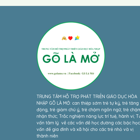
TRUNG TÂM HỖ TRỢ PHÁT TRIỂN GIÁO DỤC HÒA
NHẬP GÕ LÀ MỞ: can thiệp sớm trẻ tự kỷ, trẻ tăng
động, trẻ giảm chú ý, trẻ chậm ngôn ngữ, trẻ chậ
nhận thức; Trắc nghiệm năng lực trí tuệ, hành vi; T
vấn tâm lý về các vấn đề học đường các bậc học
vấn đề gia đình và xã hội cho các trẻ nhỏ và vị
thành niên