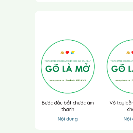
Từ khóa
: xếp bằng 1 khối, 2 khối, 3 khối, 4 k
Gợi ý bổ trợ:
Trước hết hãy dạy xếp hạng m
tay phải của con bạn . Bảo trẻ “Con hãy 
hình khối của bạn để ra giữa bàn và hướ
hình khối của trẻ và đặt nó vào trước hìn
khối, để hình khối của bạn vào các vị trí
của con bạn tốt lên, làm lại bước này với
mô hình khối giống như của bạn mà không
hình đằng sau một tờ giấy, bỏ tờ giấy ra 
hãy dựng mô hình này đi”, hay “Con hãy xế
Giải thích cách đánh giá
khả năng tiếp th
Nếu trẻ trả lời thực hiện đúng mà kh
Bước đầu bắt chước âm
Vỗ tay bằ
Nếu trẻ trả lời thực hiện đúng do sự 
thanh
ch
Nếu trẻ không trả lời / thực hiện đư
Nội dung
Nội