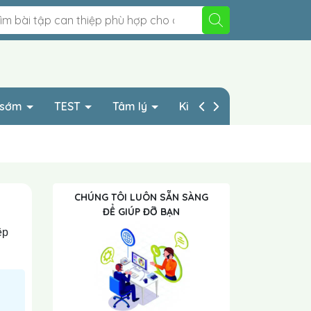
p sớm
TEST
Tâm lý
Kinh nghiệp HAY
CHÚNG TÔI LUÔN SẴN SÀNG
ĐỂ GIÚP ĐỠ BẠN
ệp