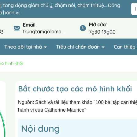
ỷ, tăng động giảm chú ý, chậm nói, chậm trí tuệ… Đồng
đoạn quyết định sự hòa nhập của con. Lộ trình cá nhân
 hành vi.
.
Mở cửa:
Email:
trungtamgolamo@gmail.com
83
7g30-19g00
Theo dõi tại nhà
Tiêu chí chẩn đoán
Can thiệ
ô hình khối
Bắt chước tạo các mô hình khối
Nguồn: Sách và tài liệu tham khảo "100 bài tập can thi
hành vi của Catherine Maurice"
Nội dung