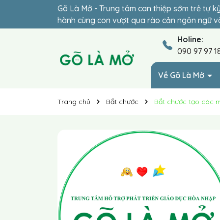
Gõ Là Mở - Trung tâm can thiệp sớm trẻ tự k
Đừng để lỡ thời điểm vàng (2-6 tuổi) – giai 
hành cùng con vượt qua rào cản ngôn ngữ và
hóa 1-1 phù hợp giúp trẻ hòa nhập vững chắc
Holine:
090 97 97 1
Về Gõ Là Mở
Trang chủ
Bắt chước
Bắt chước tạo các m