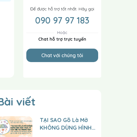
Để được hỗ trợ tốt nhất. Hãy gọi
090 97 97 183
Hoặc
Chat hỗ trợ trực tuyến
Chat với chúng tôi
Bài viết
TẠI SAO Gõ Là Mở
KHÔNG DÙNG HÌNH
ẢNH THỰC TẾ CỦA