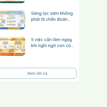
TRẺ tại trung tâm
trên website và
Sàng lọc sớm không
facebook để lan tỏa
phải là chẩn đoán
giá trị đến nhiều
bệnh – Đó là cách
người hơn?
chúng ta YÊU
THƯƠNG con một
5 việc cần làm ngay
cách khoa học.
khi nghi ngờ con có
dấu hiệu tự kỷ
Xem tất cả