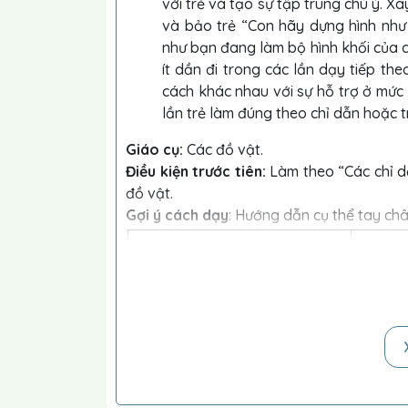
với trẻ và tạo sự tập trung chú ý. 
và bảo trẻ “Con hãy dựng hình như
như bạn đang làm bộ hình khối của c
ít dần đi trong các lần dạy tiếp th
cách khác nhau với sự hỗ trợ ở mức 
lần trẻ làm đúng theo chỉ dẫn hoặc 
Giáo cụ:
Các đồ vật.
Điều kiện trước tiên:
Làm theo “Các chỉ d
đồ vật.
Gợi ý cách dạy
: Hướng dẫn cụ thể tay châ