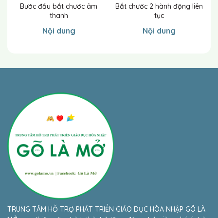
Bước đầu bắt chước âm
Bắt chước 2 hành động liên
B
thanh
tục
Nội dung
Nội dung
TRUNG TÂM HỖ TRỢ PHÁT TRIỂN GIÁO DỤC HÒA NHẬP GÕ LÀ