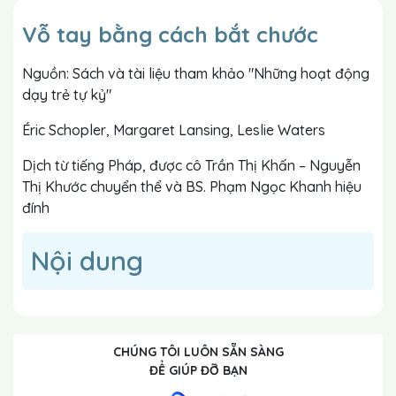
Vỗ tay bằng cách bắt chước
Nguồn: Sách và tài liệu tham khảo "Những hoạt động
dạy trẻ tự kỷ"
Éric Schopler, Margaret Lansing, Leslie Waters
Dịch từ tiếng Pháp, được cô Trần Thị Khấn – Nguyễn
Thị Khước chuyển thể và BS. Phạm Ngọc Khanh hiệu
đính
Nội dung
CHÚNG TÔI LUÔN SẴN SÀNG
ĐỂ GIÚP ĐỠ BẠN