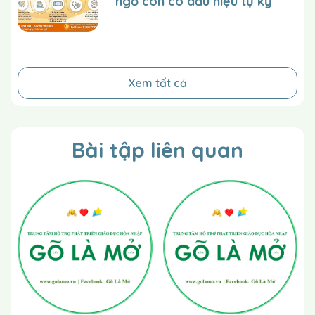
ngờ con có dấu hiệu tự kỷ
Xem tất cả
Bài tập liên quan