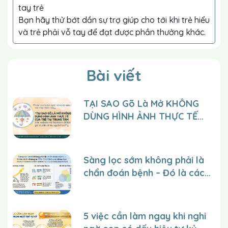
tay trẻ
Bạn hãy thử bớt dần sự trợ giúp cho tới khi trẻ hiểu
và trẻ phải vỗ tay để đạt được phần thưởng khác.
Bài viết
TẠI SAO Gõ Là Mở KHÔNG
DÙNG HÌNH ẢNH THỰC TẾ
CỦA TRẺ tại trung tâm trên
website và facebook để lan
tỏa giá trị đến nhiều người
Sàng lọc sớm không phải là
hơn?
chẩn đoán bệnh – Đó là cách
chúng ta YÊU THƯƠNG con
một cách khoa học.
5 việc cần làm ngay khi nghi