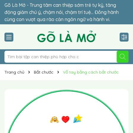
Gõ Là Mở - Trung tâm can thiệp sớm trẻ tự kỷ, tăng
Đừng để lỡ thời điểm vàng (2-6 tuổi) – giai đoạn quyết
động giảm chú ý, chậm nói, chậm trí tuệ… Đồng hành
định sự hòa nhập của con. Lộ trình cá nhân hóa 1-1 phù
cùng con vượt qua rào cản ngôn ngữ và hành vi.
hợp giúp trẻ hòa nhập vững chắc.
Trang chủ
Bắt chước
Vỗ tay bằng cách bắt chước