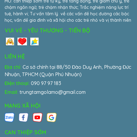
MỞ: can thiệp sớm trẻ tự kỷ, trẻ tăng động, trẻ giảm chú ý, trẻ
chậm ngôn ngữ, trẻ chậm nhận thức; Trắc nghiệm năng lực trí
tuệ, hành vi; Tư vấn tâm lý về các vấn đề học đường các bậc
học, vấn đề gia đình và xã hội cho các trẻ nhỏ và vị thành niên
VUI VẺ - YÊU THƯƠNG - TIẾN BỘ
LIÊN HỆ
Địa chỉ:
Cơ sở chính tại 88/50 Đào Duy Anh, Phường Đức
Nhuận, TPHCM (Quận Phú Nhuận)
Điện thoại:
090 97 97 183
Email:
trungtamgolamo@gmail.com
MẠNG XÃ HỘI
CAN THIỆP SỚM