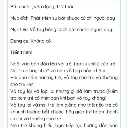
Bắt chước, vận động, 1- 2 tuổi
Mục đích: Phát triển sự bắt chước cử chỉ người dạy
Mục tiêu: Vỗ tay bằng cách bắt chước người dạy.
Dụng cụ:
Không có
Tiến trình:
Ngồi vào bàn đối diện với trẻ, tạo sự chú ý của trẻ
Nói “con hãy nhìn” và bạn vỗ tay chầm chậm
Rồi bạn cầm hai tay trẻ, vỗ tay cho trẻ và thưởng
cho trẻ liền
Vỗ tay lại và lặp lại những gì đã làm trước (kiểm
tra xem trẻ có nhìn bạn khi bạn vỗ tay không)
Vỗ tay lại và mời trẻ làm giống như thế: nếu trẻ có
khuynh hướng bắt chước, hãy giúp trẻ hoàn thành
cử chỉ và thưởng cho trẻ
Nếu trẻ không hiểu, bạn tiếp tục hướng dẫn bàn