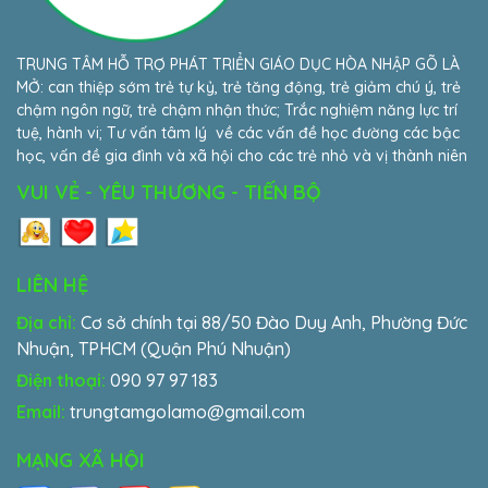
TRUNG TÂM HỖ TRỢ PHÁT TRIỂN GIÁO DỤC HÒA NHẬP GÕ LÀ
MỞ: can thiệp sớm trẻ tự kỷ, trẻ tăng động, trẻ giảm chú ý, trẻ
chậm ngôn ngữ, trẻ chậm nhận thức; Trắc nghiệm năng lực trí
tuệ, hành vi; Tư vấn tâm lý về các vấn đề học đường các bậc
học, vấn đề gia đình và xã hội cho các trẻ nhỏ và vị thành niên
VUI VẺ - YÊU THƯƠNG - TIẾN BỘ
LIÊN HỆ
Địa chỉ:
Cơ sở chính tại 88/50 Đào Duy Anh, Phường Đức
Nhuận, TPHCM (Quận Phú Nhuận)
Điện thoại:
090 97 97 183
Email:
trungtamgolamo@gmail.com
MẠNG XÃ HỘI