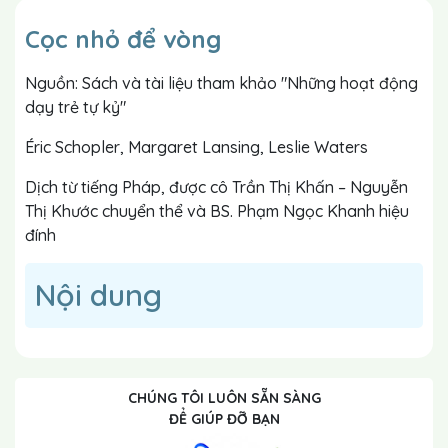
Cọc nhỏ để vòng
Nguồn: Sách và tài liệu tham khảo "Những hoạt động
dạy trẻ tự kỷ"
Éric Schopler, Margaret Lansing, Leslie Waters
Dịch từ tiếng Pháp, được cô Trần Thị Khấn – Nguyễn
Thị Khước chuyển thể và BS. Phạm Ngọc Khanh hiệu
đính
Nội dung
CHÚNG TÔI LUÔN SẴN SÀNG
ĐỂ GIÚP ĐỠ BẠN