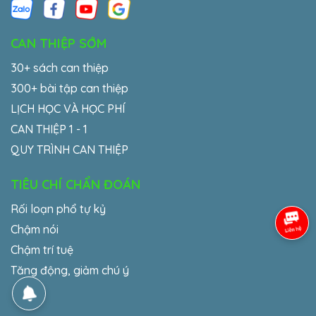
CAN THIỆP SỚM
30+ sách can thiệp
300+ bài tập can thiệp
LỊCH HỌC VÀ HỌC PHÍ
CAN THIỆP 1 - 1
QUY TRÌNH CAN THIỆP
TIÊU CHÍ CHẨN ĐOÁN
Rối loạn phổ tự kỷ
Chậm nói
Chậm trí tuệ
Tăng động, giảm chú ý