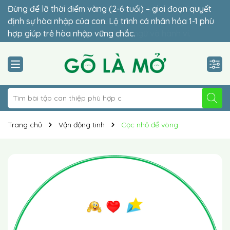
Gõ Là Mở - Trung tâm can thiệp sớm trẻ tự kỷ, tăng
Đừng để lỡ thời điểm vàng (2-6 tuổi) – giai đoạn quyết
động giảm chú ý, chậm nói, chậm trí tuệ… Đồng hành
định sự hòa nhập của con. Lộ trình cá nhân hóa 1-1 phù
cùng con vượt qua rào cản ngôn ngữ và hành vi.
hợp giúp trẻ hòa nhập vững chắc.
Trang chủ
Vận động tinh
Cọc nhỏ để vòng