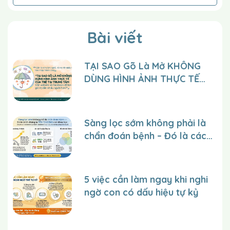
vỗ tay”). Khen và thưởng cho câu trả lời đó
của trẻ và càng về sau càng giảm gợi ý cho
trẻ. Cuối cùng chỉ khen và thưởng những câu
Bài viết
trả lời đúng của trẻ mà không cần gợi ý.
TẠI SAO Gõ Là Mở KHÔNG
DÙNG HÌNH ẢNH THỰC TẾ
Dạy ngẫu nhiên hai đại từ trên:
Bạn có thể
CỦA TRẺ tại trung tâm trên
dạy một trong hai phần 1 và 2. Gợi ý cho trẻ
website và facebook để lan
sử dụng câu trả lời có đại từ. Khen và thưởng
tỏa giá trị đến nhiều người
cho câu trả lời của trẻ và càng về sau càng
Sàng lọc sớm không phải là
giảm gợi ý cho trẻ. Cuối cùng chỉ khen thưởng
hơn?
chẩn đoán bệnh – Đó là cách
những câu trả lời đúng của trẻ mà không cần
chúng ta YÊU THƯƠNG con
gợi ý .
một cách khoa học.
5 việc cần làm ngay khi nghi
ngờ con có dấu hiệu tự kỷ
Điều kiện trước tiên:
Trẻ nhận biết được người
thân, các hành động, sự sở hữu, giới tính cũng như
các đại từ nhân xưng ngôi thứ nhất, thứ hai và ngôi