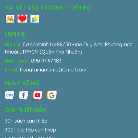
VUI VẺ - YÊU THƯƠNG - TIẾN BỘ
LIÊN HỆ
Địa chỉ:
Cơ sở chính tại 88/50 Đào Duy Anh, Phường Đức
Nhuận, TPHCM (Quận Phú Nhuận)
Điện thoại:
090 97 97 183
Email:
trungtamgolamo@gmail.com
MẠNG XÃ HỘI
CAN THIỆP SỚM
30+ sách can thiệp
300+ bài tập can thiệp