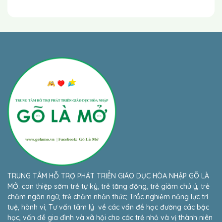
Nếu trẻ trả lời thực hiện đúng do sự hỗ trợ và
nhắc nhở củ cô giáo.
Nếu trẻ không trả lời / thực hiện được kể cả
có sự hỗ trợ và nhắc nhở của cô giáo
TRUNG TÂM HỖ TRỢ PHÁT TRIỂN GIÁO DỤC HÒA NHẬP GÕ LÀ
MỞ: can thiệp sớm trẻ tự kỷ, trẻ tăng động, trẻ giảm chú ý, trẻ
chậm ngôn ngữ, trẻ chậm nhận thức; Trắc nghiệm năng lực trí
tuệ, hành vi; Tư vấn tâm lý về các vấn đề học đường các bậc
học, vấn đề gia đình và xã hội cho các trẻ nhỏ và vị thành niên