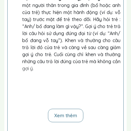
một người thân trong gia đình (bố hoặc anh
của trẻ) thực hiện một hành động (ví dụ: vỗ
tay) trước mặt để trẻ theo dõi. Hãy hỏi trẻ :
“Anh/ bố đang làm gì vậy?”. Gợi ý cho trẻ trả
lời câu hỏi sử dụng đúng đại từ (ví dụ: “Anh/
bố đang vỗ tay”). Khen và thưởng cho câu
trả lời đó của trẻ và càng về sau càng giảm
gợi ý cho trẻ. Cuối cùng chỉ khen và thưởng
những câu trả lời đúng của trẻ mà không cần
gợi ý.
Đại từ nhân xưng: chị ấy/ bà ấy:
Yêu cầu một
người thân trong gia đình (chị hoặc bà của
trẻ) thực hiện một hành động (ví dụ: vỗ tay)
trước mặt trẻ, theo dõi. Hãy hỏi trẻ : “Bà/ chị
Xem thêm
đang làm gì vậy? ”. Gợi ý cho trẻ trả lời câu
hỏi sử dụng đúng đại từ (ví dụ: “Bà/ chị đang