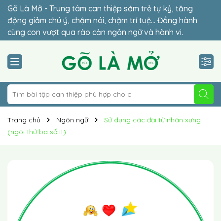
Gõ Là Mở - Trung tâm can thiệp sớm trẻ tự kỷ, tăng
Đừng để lỡ thời điểm vàng (2-6 tuổi) – giai đoạn quyết
động giảm chú ý, chậm nói, chậm trí tuệ… Đồng hành
định sự hòa nhập của con. Lộ trình cá nhân hóa 1-1 phù
cùng con vượt qua rào cản ngôn ngữ và hành vi.
hợp giúp trẻ hòa nhập vững chắc.
Trang chủ
Ngôn ngữ
Sử dụng các đại từ nhân xưng
(ngôi thứ ba số ít)