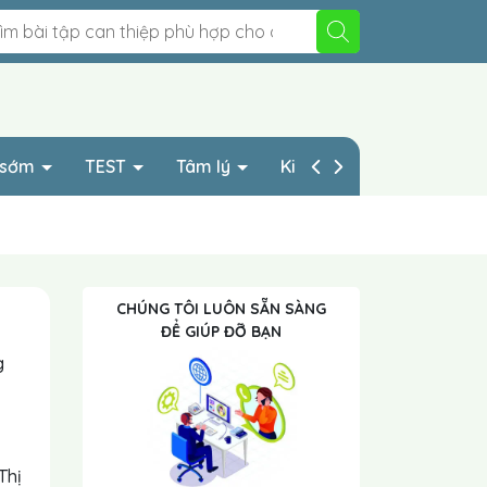
p sớm
TEST
Tâm lý
Kinh nghiệp HAY
CHÚNG TÔI LUÔN SẴN SÀNG
ĐỂ GIÚP ĐỠ BẠN
g
Thị