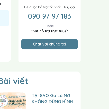
h
Để được hỗ trợ tốt nhất. Hãy gọi
090 97 97 183
Hoặc
Chat hỗ trợ trực tuyến
Chat với chúng tôi
Bài viết
TẠI SAO Gõ Là Mở
KHÔNG DÙNG HÌNH
ẢNH THỰC TẾ CỦA