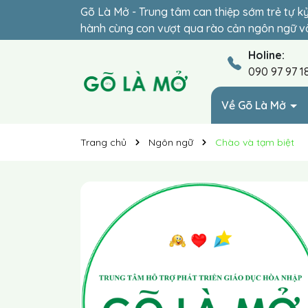
Gõ Là Mở - Trung tâm can thiệp sớm trẻ tự k
Đừng để lỡ thời điểm vàng (2-6 tuổi) – giai 
hành cùng con vượt qua rào cản ngôn ngữ và
hóa 1-1 phù hợp giúp trẻ hòa nhập vững chắc
Holine:
090 97 97 1
Về Gõ Là Mở
Trang chủ
Ngôn ngữ
Chào và tạm biệt