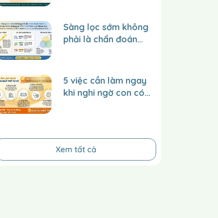
TRẺ tại trung tâm
trên website và
Sàng lọc sớm không
facebook để lan tỏa
phải là chẩn đoán
giá trị đến nhiều
bệnh – Đó là cách
người hơn?
chúng ta YÊU
THƯƠNG con một
5 việc cần làm ngay
cách khoa học.
khi nghi ngờ con có
dấu hiệu tự kỷ
Xem tất cả