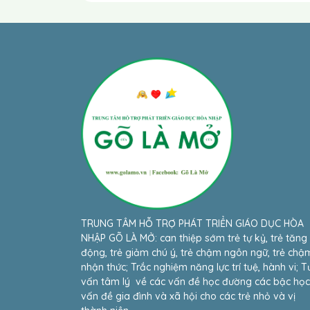
TRUNG TÂM HỖ TRỢ PHÁT TRIỂN GIÁO DỤC HÒA
NHẬP GÕ LÀ MỞ: can thiệp sớm trẻ tự kỷ, trẻ tăng
động, trẻ giảm chú ý, trẻ chậm ngôn ngữ, trẻ chậ
nhận thức; Trắc nghiệm năng lực trí tuệ, hành vi; T
vấn tâm lý về các vấn đề học đường các bậc học
vấn đề gia đình và xã hội cho các trẻ nhỏ và vị