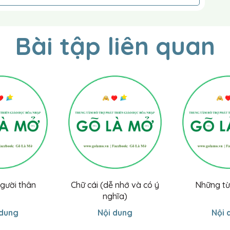
Bài tập liên quan
người thân
Chữ cái (dễ nhớ và có ý
Những từ
nghĩa)
 dung
Nội dung
Nội 