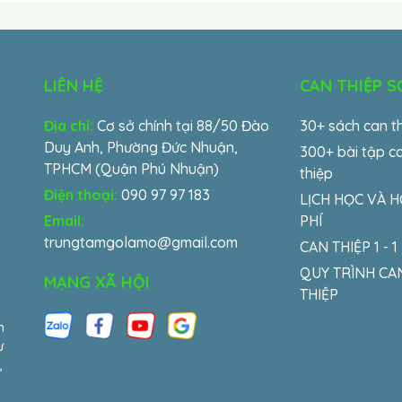
LIÊN HỆ
CAN THIỆP 
Địa chỉ:
Cơ sở chính tại 88/50 Đào
30+ sách can t
Duy Anh, Phường Đức Nhuận,
300+ bài tập c
TPHCM (Quận Phú Nhuận)
thiệp
Điện thoại:
090 97 97 183
LỊCH HỌC VÀ 
Email:
PHÍ
trungtamgolamo@gmail.com
CAN THIỆP 1 - 1
QUY TRÌNH CA
MẠNG XÃ HỘI
THIỆP
m
ư
,