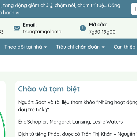
ỷ, tăng động giảm chú ý, chậm nói, chậm trí tuệ… Đồng
đoạn quyết định sự hòa nhập của con. Lộ trình cá nhân
 hành vi.
.
Mở cửa:
Email:
trungtamgolamo@gmail.com
83
7g30-19g00
Theo dõi tại nhà
Tiêu chí chẩn đoán
Can thiệ
Chào và tạm biệt
Nguồn: Sách và tài liệu tham khảo "Những hoạt độn
dạy trẻ tự kỷ"
Éric Schopler, Margaret Lansing, Leslie Waters
Dịch từ tiếng Pháp, được cô Trần Thị Khấn – Nguyễn 