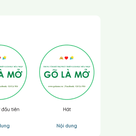
 đầu tiên
Hát
Con muố
dung
Nội dung
Nội 