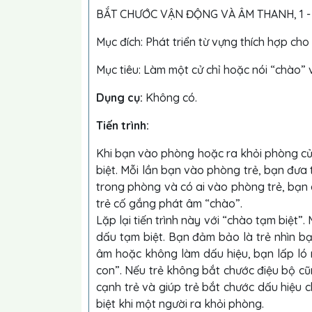
BẮT CHƯỚC VẬN ĐỘNG VÀ ÂM THANH, 1 - 
Mục đích: Phát triển từ vựng thích hợp cho
Mục tiêu: Làm một cử chỉ hoặc nói “chào” 
Dụng cụ:
Không có.
Tiến trình:
Khi bạn vào phòng hoặc ra khỏi phòng củ
biệt. Mỗi lần bạn vào phòng trẻ, bạn đưa 
trong phòng và có ai vào phòng trẻ, bạn g
trẻ cố gắng phát âm “chào”.
Lặp lại tiến trình này với “chào tạm biệt”.
dấu tạm biệt. Bạn đảm bảo là trẻ nhìn bạ
âm hoặc không làm dấu hiệu, bạn lấp ló n
con”. Nếu trẻ không bắt chước điệu bộ c
cạnh trẻ và giúp trẻ bắt chước dấu hiệu
biệt khi một người ra khỏi phòng.