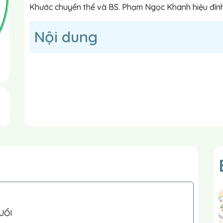
Khước chuyển thể và BS. Phạm Ngọc Khanh hiệu đín
Nội dung
UỔI