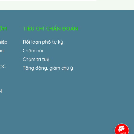
SỚM
TIÊU CHÍ CHẨN ĐOÁN
hiệp
Rối loạn phổ tự kỷ
an
Chậm nói
Chậm trí tuệ
HỌC
Tăng động, giảm chú ý
N