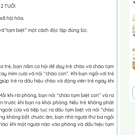
2 TUỔI
 xã hội hóa.
và“tạm biệt” một cách độc lập đúng lúc.
a trẻ, bạn nắm cơ hội để dạy trẻ chào và chào tạm
tay mỉm cười và nói “chào con”. Khi bạn ngồi với trẻ
iúp trẻ ra dấu hiệu chào và động viên trẻ ngay khi
 Mỗi khi rời phòng, bạn nói “chào tạm biệt con” và ra
n trước khi bạn ra khỏi phòng. Nếu trẻ không phát
goài cửa và tiếp tục ra dấu tạm biệt và nói “chào
ũng không bắt chước âm, bạn nhờ người thứ ba ngồi
 chào khi một người nào vào phòng và dấu hiệu tạm