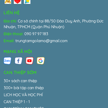
LIÊN HỆ
Địa chỉ:
Cơ sở chính tại 88/50 Đào Duy Anh, Phường Đức
Nhuận, TPHCM (Quận Phú Nhuận)
Điện thoại:
090 97 97 183
Email:
trungtamgolamo@gmail.com
MẠNG XÃ HỘI
CAN THIỆP SỚM
30+ sách can thiệp
300+ bài tập can thiệp
LỊCH HỌC VÀ HỌC PHÍ
CAN THIỆP 1 - 1