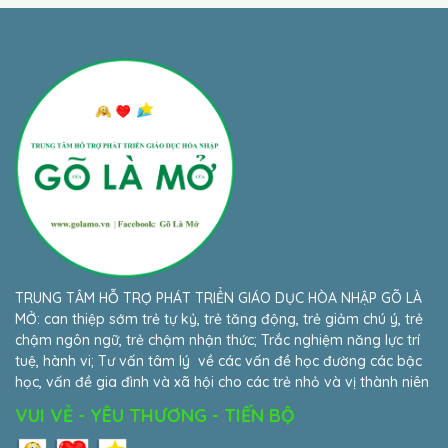
TRUNG TÂM HỖ TRỢ PHÁT TRIỂN GIÁO DỤC HÒA NHẬP GÕ LÀ
MỞ: can thiệp sớm trẻ tự kỷ, trẻ tăng động, trẻ giảm chú ý, trẻ
chậm ngôn ngữ, trẻ chậm nhận thức; Trắc nghiệm năng lực trí
tuệ, hành vi; Tư vấn tâm lý về các vấn đề học đường các bậc
học, vấn đề gia đình và xã hội cho các trẻ nhỏ và vị thành niên
VUI VẺ - YÊU THƯƠNG - TIẾN BỘ