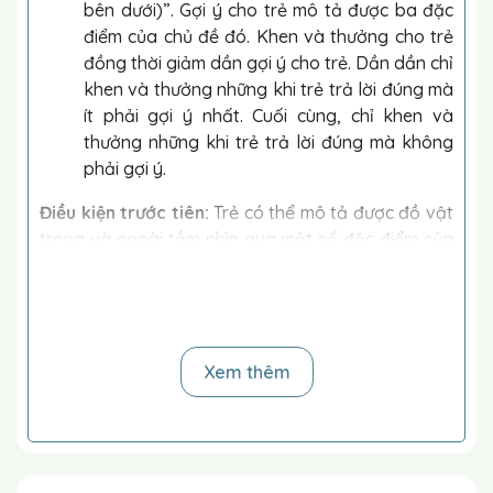
bên dưới)”. Gợi ý cho trẻ mô tả được ba đặc
điểm của chủ đề đó. Khen và thưởng cho trẻ
đồng thời giảm dần gợi ý cho trẻ. Dần dần chỉ
khen và thưởng những khi trẻ trả lời đúng mà
ít phải gợi ý nhất. Cuối cùng, chỉ khen và
thưởng những khi trẻ trả lời đúng mà không
phải gợi ý.
Điều kiện trước tiên:
Trẻ có thể mô tả được đồ vật
trong và ngoài tầm nhìn qua một số đặc điểm của
chúng.
Gợi ý cách dạy:
Làm mẫu cách mô tả cho trẻ.
Xem thêm