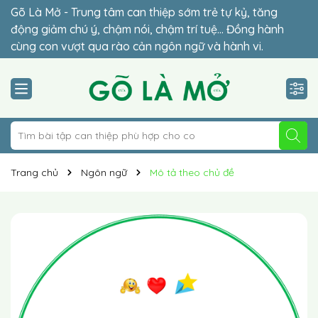
Gõ Là Mở - Trung tâm can thiệp sớm trẻ tự kỷ, tăng
Đừng để lỡ thời điểm vàng (2-6 tuổi) – giai đoạn quyết
động giảm chú ý, chậm nói, chậm trí tuệ… Đồng hành
định sự hòa nhập của con. Lộ trình cá nhân hóa 1-1 phù
cùng con vượt qua rào cản ngôn ngữ và hành vi.
hợp giúp trẻ hòa nhập vững chắc.
Trang chủ
Ngôn ngữ
Mô tả theo chủ đề