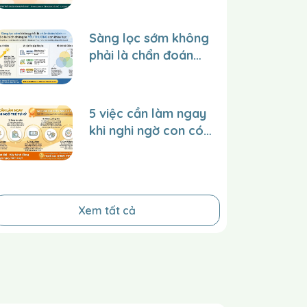
TRẺ tại trung tâm
trên website và
Sàng lọc sớm không
facebook để lan tỏa
phải là chẩn đoán
giá trị đến nhiều
bệnh – Đó là cách
người hơn?
chúng ta YÊU
THƯƠNG con một
5 việc cần làm ngay
cách khoa học.
khi nghi ngờ con có
dấu hiệu tự kỷ
Xem tất cả