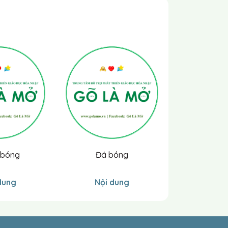
 bóng
Đá bóng
Lên bậc
dung
Nội dung
Nội 