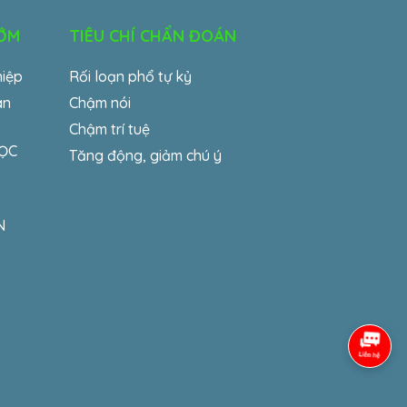
SỚM
TIÊU CHÍ CHẨN ĐOÁN
hiệp
Rối loạn phổ tự kỷ
an
Chậm nói
Chậm trí tuệ
HỌC
Tăng động, giảm chú ý
N