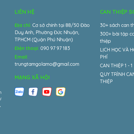
LIÊN HỆ
CAN THIỆP 
Địa chỉ:
Cơ sở chính tại 88/50 Đào
30+ sách can t
Duy Anh, Phường Đức Nhuận,
300+ bài tập c
TPHCM (Quận Phú Nhuận)
thiệp
Điện thoại:
090 97 97 183
LỊCH HỌC VÀ 
Email:
PHÍ
trungtamgolamo@gmail.com
CAN THIỆP 1 - 1
QUY TRÌNH CA
MẠNG XÃ HỘI
THIỆP
m
ư
,