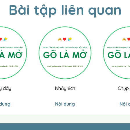
Bài tập liên quan
y dây
Nhảy ếch
Chụp
 dung
Nội dung
Nội 