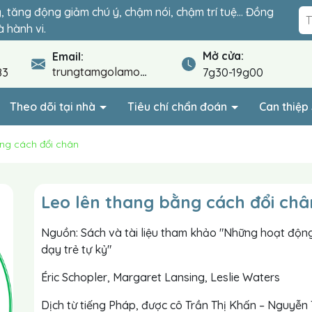
ỷ, tăng động giảm chú ý, chậm nói, chậm trí tuệ… Đồng
đoạn quyết định sự hòa nhập của con. Lộ trình cá nhân
 hành vi.
.
Mở cửa:
Email:
trungtamgolamo@gmail.com
83
7g30-19g00
Theo dõi tại nhà
Tiêu chí chẩn đoán
Can thiệ
ằng cách đổi chân
Leo lên thang bằng cách đổi châ
Nguồn: Sách và tài liệu tham khảo "Những hoạt độn
dạy trẻ tự kỷ"
Éric Schopler, Margaret Lansing, Leslie Waters
Dịch từ tiếng Pháp, được cô Trần Thị Khấn – Nguyễn 