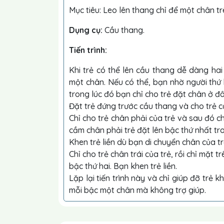
Mục tiêu: Leo lên thang chỉ để một chân tr
Dụng cụ:
Cầu thang.
Tiến trình:
Khi trẻ có thể lên cầu thang dễ dàng ha
một chân. Nếu có thể, bạn nhờ người thứ 
trong lúc đó bạn chỉ cho trẻ đặt chân ở đâ
Đặt trẻ đứng trước cầu thang và cho trẻ c
Chỉ cho trẻ chân phải của trẻ và sau đó c
cầm chân phải trẻ đặt lên bậc thứ nhất tro
Khen trẻ liền dù bạn di chuyển chân của tr
Chỉ cho trẻ chân trái của trẻ, rồi chỉ mặt t
bậc thứ hai. Bạn khen trẻ liền.
Lặp lại tiến trình này và chỉ giúp đỡ trẻ k
mỗi bậc một chân mà không trợ giúp.