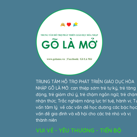
TRUNG TÂM HỖ TRỢ PHÁT TRIỂN GIÁO DỤC HÒA
NHẬP GÕ LÀ MỞ: can thiệp sớm trẻ tự kỷ, trẻ tăng
động, trẻ giảm chú ý, trẻ chậm ngôn ngữ, trẻ chậ
nhận thức; Trắc nghiệm năng lực trí tuệ, hành vi; T
vấn tâm lý về các vấn đề học đường các bậc học
vấn đề gia đình và xã hội cho các trẻ nhỏ và vị
thành niên
VUI VẺ - YÊU THƯƠNG - TIẾN BỘ