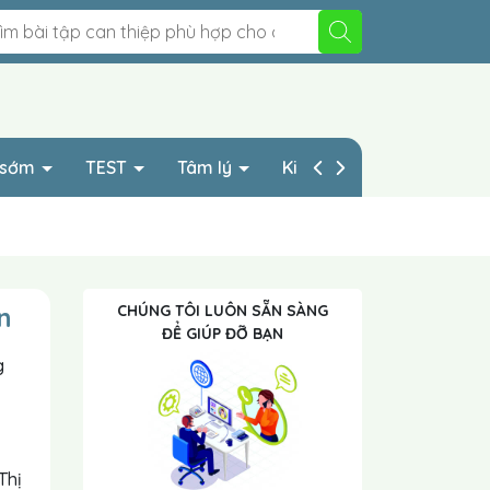
p sớm
TEST
Tâm lý
Kinh nghiệp HAY
n
CHÚNG TÔI LUÔN SẴN SÀNG
ĐỂ GIÚP ĐỠ BẠN
g
Thị