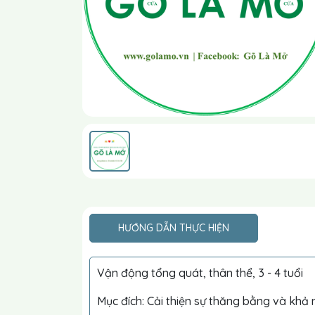
HƯỚNG DẪN THỰC HIỆN
Vận động tổng quát, thân thể, 3 - 4 tuổi
Mục đích: Cải thiện sự thăng bằng và khả 