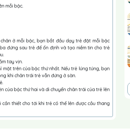
ên mỗi bậc.
i chân ở mỗi bậc, bạn bắt đầu dạy trẻ đặt mỗi bậc
ba đứng sau trẻ để ổn định và tạo niềm tin cho trẻ
u.
ầm tay vịn.
hỉ mặt trên của bậc thứ nhất. Nếu trẻ lúng túng, bạn
ng khi chân trái trẻ vẫn đứng ở sàn.
ẻ.
rên của bậc thứ hai và di chuyển chân trái của trẻ lên
hi cần thiết cho tới khi trẻ có thể lên được cầu thang