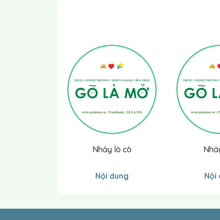
Nhảy lò cò
Nhả
Nội dung
Nội