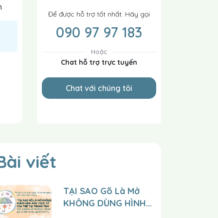
h
Để được hỗ trợ tốt nhất. Hãy gọi
090 97 97 183
Hoặc
Chat hỗ trợ trực tuyến
Chat với chúng tôi
Bài viết
TẠI SAO Gõ Là Mở
KHÔNG DÙNG HÌNH
ẢNH THỰC TẾ CỦA