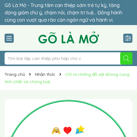
Gõ Là Mở - Trung tâm can thiệp sớm trẻ tự kỷ, tăng
Đừng để lỡ thời điểm vàng (2-6 tuổi) – giai đoạn quyết
động giảm chú ý, chậm nói, chậm trí tuệ… Đồng hành
định sự hòa nhập của con. Lộ trình cá nhân hóa 1-1 phù
cùng con vượt qua rào cản ngôn ngữ và hành vi.
hợp giúp trẻ hòa nhập vững chắc.
Trang chủ
Nhận thức
Chỉ ra những đồ vật không cùng
tính chất và chủng loại