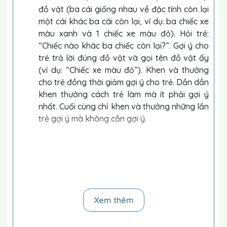
đồ vật (ba cái giống nhau về đặc tính còn lại
một cái khác ba cái còn lại, ví dụ: ba chiếc xe
màu xanh và 1 chiếc xe màu đỏ). Hỏi trẻ:
“Chiếc nào khác ba chiếc còn lại?”. Gợi ý cho
trẻ trả lời đúng đồ vật và gọi tên đồ vật ấy
(ví dụ: “Chiếc xe màu đỏ”). Khen và thưởng
cho trẻ đồng thời giảm gợi ý cho trẻ. Dần dần
khen thưởng cách trẻ làm mà ít phải gợi ý
nhất. Cuối cùng chỉ khen và thưởng những lần
trẻ gợi ý mà không cần gợi ý.
Chủng loại:
Đặt lên bàn trước mặt trẻ bốn đồ
vật (ba cái giống nhau về đặc tính và một cái
khác ba cái còn lại, ví dụ: ba loại quả và một
con vật). Hỏi trẻ: “Thứ nào khác ba thứ còn
Xem thêm
lại?”. Gợi ý cho trẻ trả lời đúng đồ vật và gọi
tên đồ vật ấy (ví dụ: con chó). Khen và