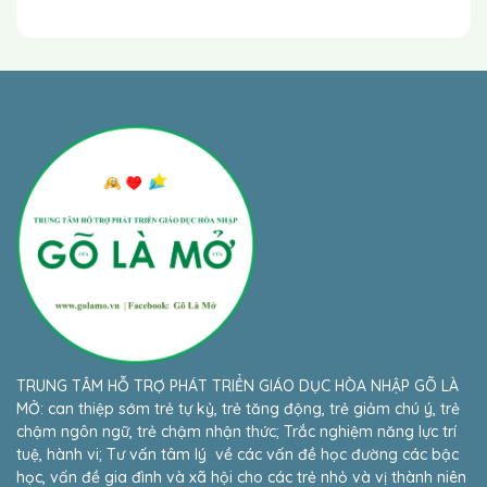
TRUNG TÂM HỖ TRỢ PHÁT TRIỂN GIÁO DỤC HÒA NHẬP GÕ LÀ
MỞ: can thiệp sớm trẻ tự kỷ, trẻ tăng động, trẻ giảm chú ý, trẻ
chậm ngôn ngữ, trẻ chậm nhận thức; Trắc nghiệm năng lực trí
tuệ, hành vi; Tư vấn tâm lý về các vấn đề học đường các bậc
học, vấn đề gia đình và xã hội cho các trẻ nhỏ và vị thành niên