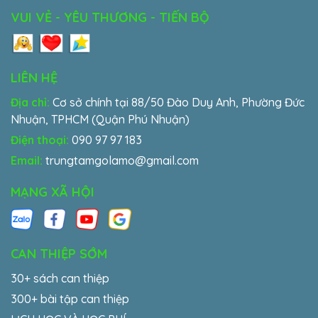
VUI VẺ - YÊU THƯƠNG - TIẾN BỘ
LIÊN HỆ
Địa chỉ:
Cơ sở chính tại 88/50 Đào Duy Anh, Phường Đức
Nhuận, TPHCM (Quận Phú Nhuận)
Điện thoại:
090 97 97 183
Email:
trungtamgolamo@gmail.com
MẠNG XÃ HỘI
CAN THIỆP SỚM
30+ sách can thiệp
300+ bài tập can thiệp