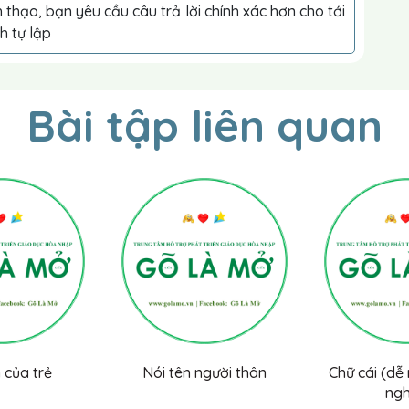
 thạo, bạn yêu cầu câu trả lời chính xác hơn cho tới
h tự lập
Bài tập liên quan
 của trẻ
Nói tên người thân
Chữ cái (dễ
ngh