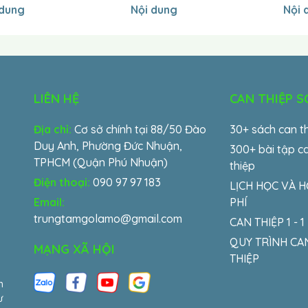
 dung
Nội dung
Nội 
LIÊN HỆ
CAN THIỆP 
Địa chỉ:
Cơ sở chính tại 88/50 Đào
30+ sách can t
Duy Anh, Phường Đức Nhuận,
300+ bài tập c
TPHCM (Quận Phú Nhuận)
thiệp
Điện thoại:
090 97 97 183
LỊCH HỌC VÀ 
Email:
PHÍ
trungtamgolamo@gmail.com
CAN THIỆP 1 - 1
QUY TRÌNH CA
MẠNG XÃ HỘI
THIỆP
m
ư