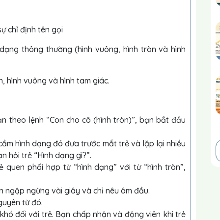
ự chỉ định tên gọi
 dạng thông thường (hình vuông, hình tròn và hình
, hình vuông và hình tam giác.
n theo lệnh “Con cho cô (hình tròn)”, bạn bắt đầu
ầm hình dạng đó đưa trước mắt trẻ và lặp lại nhiều
ạn hỏi trẻ “Hình dạng gì?”.
ẻ quen phối hợp từ “hình dạng” với từ “hình tròn”,
bạn ngập ngừng vài giây và chỉ nêu âm đầu.
guyên từ đó.
khó đối với trẻ. Bạn chấp nhận và động viên khi trẻ