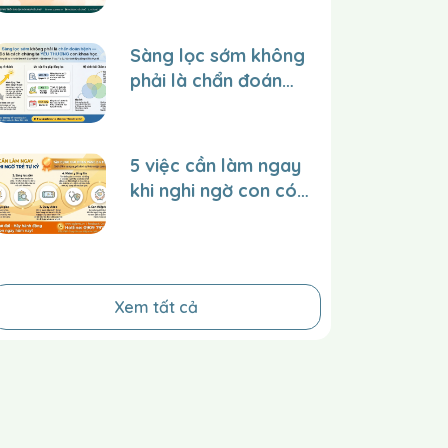
TRẺ tại trung tâm
trên website và
Sàng lọc sớm không
facebook để lan tỏa
phải là chẩn đoán
giá trị đến nhiều
bệnh – Đó là cách
người hơn?
chúng ta YÊU
THƯƠNG con một
5 việc cần làm ngay
cách khoa học.
khi nghi ngờ con có
dấu hiệu tự kỷ
Xem tất cả