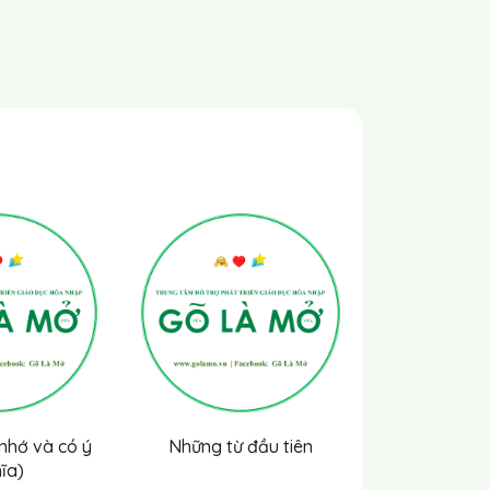
 nhớ và có ý
Những từ đầu tiên
Há
ĩa)