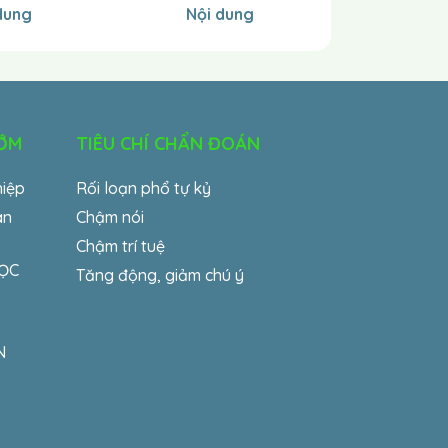
dung
Nội dung
Nội 
SỚM
TIÊU CHÍ CHẨN ĐOÁN
hiệp
Rối loạn phổ tự kỷ
an
Chậm nói
Chậm trí tuệ
HỌC
Tăng động, giảm chú ý
N