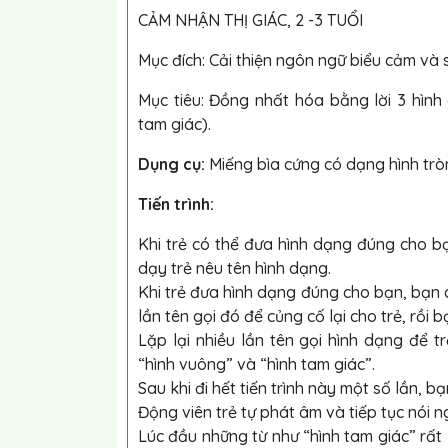
CẢM NHẬN THỊ GIÁC, 2 -3 TUỔI
Mục đích: Cải thiện ngôn ngữ biểu cảm và s
Mục tiêu: Đồng nhất hóa bằng lời 3 hình
tam giác).
Dụng cụ:
Miếng bìa cứng có dạng hình tròn
Tiến trình:
Khi trẻ có thể đưa hình dạng đúng cho bạ
dạy trẻ nêu tên hình dạng.
Khi trẻ đưa hình dạng đúng cho bạn, bạn c
lần tên gọi đó để củng cố lại cho trẻ, rồi b
Lặp lại nhiều lần tên gọi hình dạng để tr
“hình vuông” và “hình tam giác”.
Sau khi đi hết tiến trình này một số lần, 
Động viên trẻ tự phát âm và tiếp tục nói n
Lúc đầu những từ như “hình tam giác” rất 