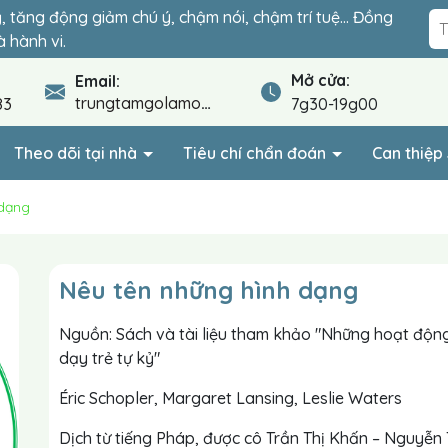
ỷ, tăng động giảm chú ý, chậm nói, chậm trí tuệ… Đồng
đoạn quyết định sự hòa nhập của con. Lộ trình cá nhân
 hành vi.
.
Mở cửa:
Email:
trungtamgolamo@gmail.com
83
7g30-19g00
Theo dõi tại nhà
Tiêu chí chẩn đoán
Can thiệ
 dạng
Nêu tên những hình dạng
Nguồn: Sách và tài liệu tham khảo "Những hoạt độn
dạy trẻ tự kỷ"
Éric Schopler, Margaret Lansing, Leslie Waters
Dịch từ tiếng Pháp, được cô Trần Thị Khấn – Nguyễn 