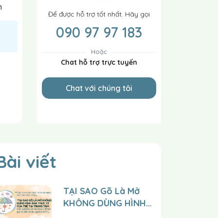
h
Để được hỗ trợ tốt nhất. Hãy gọi
090 97 97 183
Hoặc
Chat hỗ trợ trực tuyến
Chat với chúng tôi
Bài viết
TẠI SAO Gõ Là Mở
KHÔNG DÙNG HÌNH
ẢNH THỰC TẾ CỦA