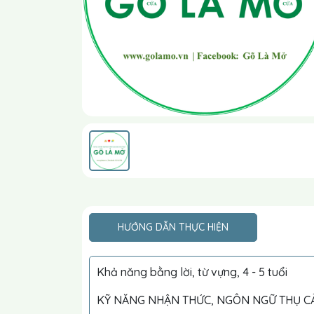
HƯỚNG DẪN THỰC HIỆN
Khả năng bằng lời, từ vựng, 4 - 5 tuổi
KỸ NĂNG NHẬN THỨC, NGÔN NGỮ THỤ CẢM