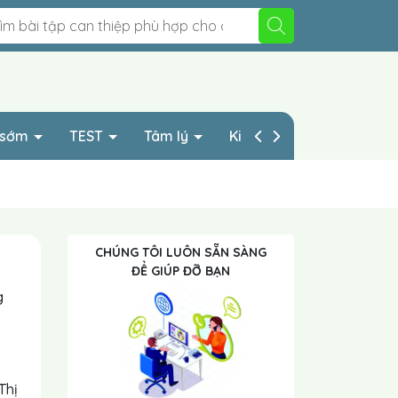
p sớm
TEST
Tâm lý
Kinh nghiệp HAY
CHÚNG TÔI LUÔN SẴN SÀNG
ĐỂ GIÚP ĐỠ BẠN
g
Thị