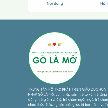
Nội dung
Nội
TRUNG TÂM HỖ TRỢ PHÁT TRIỂN GIÁO DỤC HÒA
NHẬP GÕ LÀ MỞ: can thiệp sớm trẻ tự kỷ, trẻ tăng
động, trẻ giảm chú ý, trẻ chậm ngôn ngữ, trẻ chậ
nhận thức; Trắc nghiệm năng lực trí tuệ, hành vi; T