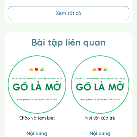
Xem tất cả
Giải thích cách đánh giá
khả năng tiếp thu của
trẻ: Đánh dấu “+” vào ô số:
Nếu trẻ trả lời thực hiện đúng mà không cần
Bài tập liên quan
nhắc.
Nếu trẻ trả lời thực hiện đúng do sự hỗ trợ và
nhắc nhở củ cô giáo.
Nếu trẻ không trả lời / thực hiện được kể cả
có sự hỗ trợ và nhắc nhở của cô giáo
Chào và tạm biệt
Nói tên của trẻ
Nội dung
Nội dung