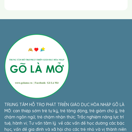
TRUNG TÂM HỖ TRỢ PHÁT TRIỂN GIÁO DỤC HÒA NHẬP GÕ LÀ
MỞ: can thiệp sớm trẻ tự kỷ, trẻ tăng động, trẻ giảm chú ý, trẻ
chậm ngôn ngữ, trẻ chậm nhận thức; Trắc nghiệm năng lực trí
tuệ, hành vi; Tư vấn tâm lý về các vấn đề học đường các bậc
học, vấn đề gia đình và xã hội cho các trẻ nhỏ và vị thành niên