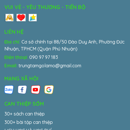
VUI VẺ - YÊU THƯƠNG - TIẾN BỘ
LIÊN HỆ
Địa chỉ:
Cơ sở chính tại 88/50 Đào Duy Anh, Phường Đức
Nhuận, TPHCM (Quận Phú Nhuận)
Điện thoại:
090 97 97 183
Email:
trungtamgolamo@gmail.com
MẠNG XÃ HỘI
CAN THIỆP SỚM
30+ sách can thiệp
300+ bài tập can thiệp