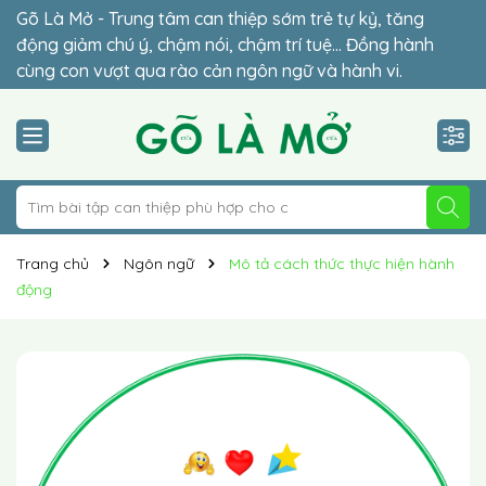
Gõ Là Mở - Trung tâm can thiệp sớm trẻ tự kỷ, tăng
Đừng để lỡ thời điểm vàng (2-6 tuổi) – giai đoạn quyết
động giảm chú ý, chậm nói, chậm trí tuệ… Đồng hành
định sự hòa nhập của con. Lộ trình cá nhân hóa 1-1 phù
cùng con vượt qua rào cản ngôn ngữ và hành vi.
hợp giúp trẻ hòa nhập vững chắc.
Trang chủ
Ngôn ngữ
Mô tả cách thức thực hiện hành
động