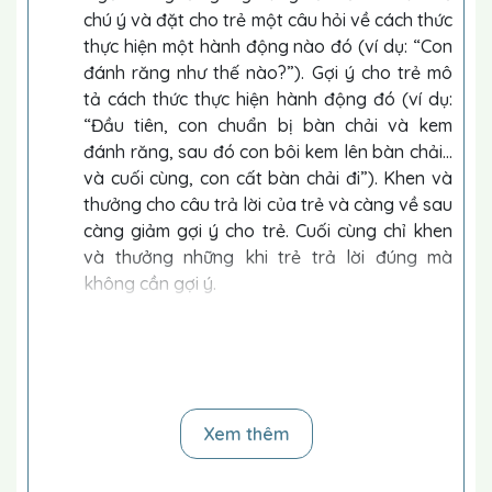
chú ý và đặt cho trẻ một câu hỏi về cách thức
thực hiện một hành động nào đó (ví dụ: “Con
đánh răng như thế nào?”). Gợi ý cho trẻ mô
tả cách thức thực hiện hành động đó (ví dụ:
“Đầu tiên, con chuẩn bị bàn chải và kem
đánh răng, sau đó con bôi kem lên bàn chải...
và cuối cùng, con cất bàn chải đi”). Khen và
thưởng cho câu trả lời của trẻ và càng về sau
càng giảm gợi ý cho trẻ. Cuối cùng chỉ khen
và thưởng những khi trẻ trả lời đúng mà
không cần gợi ý.
Điều kiện trước tiên:
Trẻ mô tả được chuỗi các bức
tranh theo thứ tự, nói lại được các tình huống, biết
kể chuyện.
Gợi ý cách dạy:
Làm mẫu cách thực hiện cho trẻ.
Nếu trẻ biết đọc, hãy sử dụng các gợi ý được viết
Xem thêm
sẵn ra giấy (ghi các mô tả cách thức cho trẻ đọc)
và giảm dần gợi ý cho trẻ theo cách này qua từng