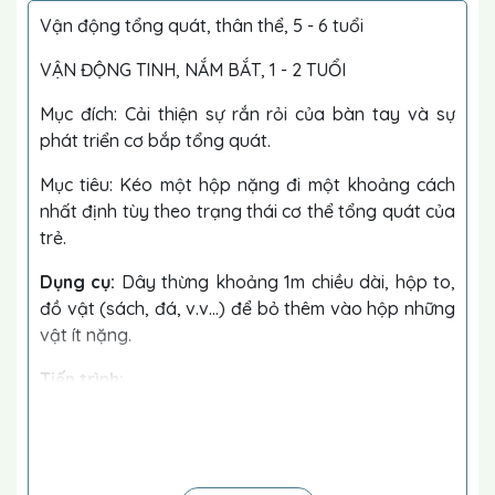
Vận động tổng quát, thân thể, 5 - 6 tuổi
VẬN ĐỘNG TINH, NẮM BẮT, 1 - 2 TUỔI
Mục đích: Cải thiện sự rắn rỏi của bàn tay và sự
phát triển cơ bắp tổng quát.
Mục tiêu: Kéo một hộp nặng đi một khoảng cách
nhất định tùy theo trạng thái cơ thể tổng quát của
trẻ.
Dụng cụ:
Dây thừng khoảng 1m chiều dài, hộp to,
đồ vật (sách, đá, v.v…) để bỏ thêm vào hộp những
vật ít nặng.
Tiến trình:
Dùng phấn kẻ một đường trên sàn hoặc dùng
ruybăng dính. Đặt sợi dây băng qua sao cho phần
giữa sợi dây nằm trên đường kẻ.