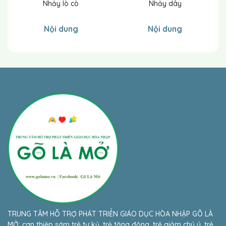
Nhảy lò cò
Nhảy dây
Nội dung
Nội dung
TRUNG TÂM HỖ TRỢ PHÁT TRIỂN GIÁO DỤC HÒA NHẬP GÕ LÀ
MỞ: can thiệp sớm trẻ tự kỷ, trẻ tăng động, trẻ giảm chú ý, trẻ