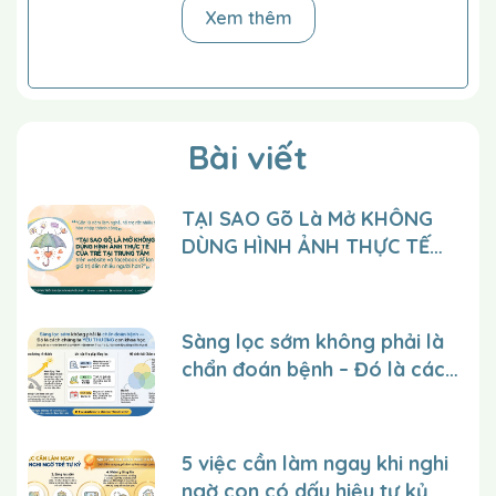
Cột thùng giấy cứng rỗng vào đầu dây và bạn
Xem thêm
cầm đầu sợi dây kia chỉ cho trẻ làm thế nào để kéo
sợi dây để thùng băng qua đường kẻ.
Sau đó bạn để hộp về vị trí ban đầu và giúp trẻ
kéo hộp qua đường kẻ.
Lặp lại bài tập này bằng cách giảm dần sự trợ
Bài viết
giúp của bạn cho tới khi trẻ có thể kéo hộp rỗng
qua dây.
TẠI SAO Gõ Là Mở KHÔNG
Bạn thêm từ từ trọng lượng vào hộp (chú ý đến
DÙNG HÌNH ẢNH THỰC TẾ
vóc dáng và trạng thái cơ thể của trẻ, đừng thêm
CỦA TRẺ tại trung tâm trên
quá nhiều trọng lượng, điều đó có thể làm hỏng bài
tập. Bạn đảm bảo đường kẻ phải luôn rõ ràng để
website và facebook để lan
trẻ biết chính xác là trẻ phải kéo hộp đến đâu)
tỏa giá trị đến nhiều người
Sàng lọc sớm không phải là
hơn?
chẩn đoán bệnh – Đó là cách
chúng ta YÊU THƯƠNG con
một cách khoa học.
5 việc cần làm ngay khi nghi
ngờ con có dấu hiệu tự kỷ