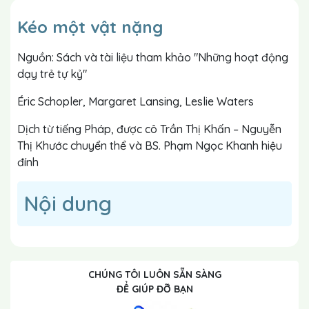
Kéo một vật nặng
Nguồn: Sách và tài liệu tham khảo "Những hoạt động
dạy trẻ tự kỷ"
Éric Schopler, Margaret Lansing, Leslie Waters
Dịch từ tiếng Pháp, được cô Trần Thị Khấn – Nguyễn
Thị Khước chuyển thể và BS. Phạm Ngọc Khanh hiệu
đính
Nội dung
CHÚNG TÔI LUÔN SẴN SÀNG
ĐỂ GIÚP ĐỠ BẠN