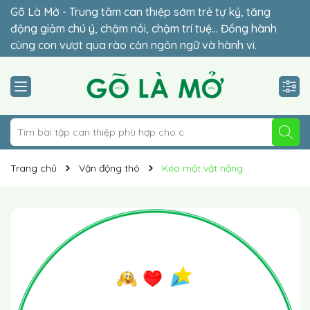
Gõ Là Mở - Trung tâm can thiệp sớm trẻ tự kỷ, tăng
Đừng để lỡ thời điểm vàng (2-6 tuổi) – giai đoạn quyết
động giảm chú ý, chậm nói, chậm trí tuệ… Đồng hành
định sự hòa nhập của con. Lộ trình cá nhân hóa 1-1 phù
cùng con vượt qua rào cản ngôn ngữ và hành vi.
hợp giúp trẻ hòa nhập vững chắc.
Trang chủ
Vận động thô
Kéo một vật nặng