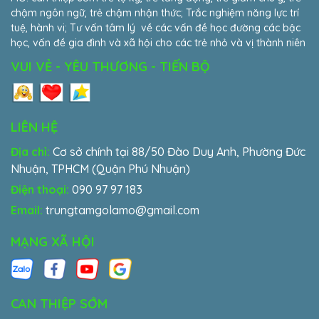
chậm ngôn ngữ, trẻ chậm nhận thức; Trắc nghiệm năng lực trí
tuệ, hành vi; Tư vấn tâm lý về các vấn đề học đường các bậc
học, vấn đề gia đình và xã hội cho các trẻ nhỏ và vị thành niên
VUI VẺ - YÊU THƯƠNG - TIẾN BỘ
LIÊN HỆ
Địa chỉ:
Cơ sở chính tại 88/50 Đào Duy Anh, Phường Đức
Nhuận, TPHCM (Quận Phú Nhuận)
Điện thoại:
090 97 97 183
Email:
trungtamgolamo@gmail.com
MẠNG XÃ HỘI
CAN THIỆP SỚM