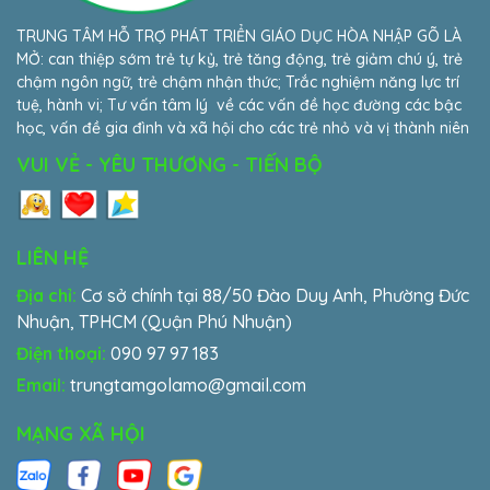
TRUNG TÂM HỖ TRỢ PHÁT TRIỂN GIÁO DỤC HÒA NHẬP GÕ LÀ
MỞ: can thiệp sớm trẻ tự kỷ, trẻ tăng động, trẻ giảm chú ý, trẻ
chậm ngôn ngữ, trẻ chậm nhận thức; Trắc nghiệm năng lực trí
tuệ, hành vi; Tư vấn tâm lý về các vấn đề học đường các bậc
học, vấn đề gia đình và xã hội cho các trẻ nhỏ và vị thành niên
VUI VẺ - YÊU THƯƠNG - TIẾN BỘ
LIÊN HỆ
Địa chỉ:
Cơ sở chính tại 88/50 Đào Duy Anh, Phường Đức
Nhuận, TPHCM (Quận Phú Nhuận)
Điện thoại:
090 97 97 183
Email:
trungtamgolamo@gmail.com
MẠNG XÃ HỘI