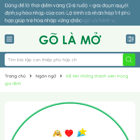
Gõ Là Mở - Trung tâm can thiệp sớm trẻ tự kỷ, tăng
Đừng để lỡ thời điểm vàng (2-6 tuổi) – giai đoạn quyết
động giảm chú ý, chậm nói, chậm trí tuệ… Đồng hành
định sự hòa nhập của con. Lộ trình cá nhân hóa 1-1 phù
cùng con vượt qua rào cản ngôn ngữ và hành vi.
hợp giúp trẻ hòa nhập vững chắc.
Trang chủ
Ngôn ngữ
Kể tên những thành viên trong
gia đình