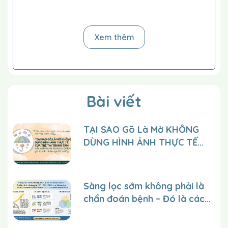
Bạn chỉ đưa cho trẻ mỗi lần một hình. Bạn chỉ tấm
hình, bạn bảo đảm trẻ nhìn hình và bạn nói “Má,
đây là má”. Sau đó bạn nói “Ai đây con ? Đó là…”.
Xem thêm
Bạn thử để trẻ nói tiếp. Nếu trẻ lúng túng, cho trẻ
quan sát miệng bạn trong khi bạn lặp lại từ đó
chậm chậm. Rồi bạn giúp trẻ nói từ đó bằng cách
dùng tay bạn giúp trẻ nói từ đó với cái miệng.
Lặp lại tiến trình cho tới khi trẻ nhận định được hình
Bài viết
thứ nhất ít nhất liên tiếp 5 lần không trợ giúp. Sau
đó bạn thêm hình thứ hai.
TẠI SAO Gõ Là Mở KHÔNG
Lúc đầu bạn xen kẻ 2 hình một cách đều đặn
DÙNG HÌNH ẢNH THỰC TẾ
nhưng dần dần bạn trộn lẫn những hình để cho trẻ
CỦA TRẺ tại trung tâm trên
không khám phá được cơ cấu.
Khi trẻ nhận định được 2 hình ít nhất 5 lần không
website và facebook để lan
trợ giúp, bạn chỉ chính người đó và lặp lại câu hỏi
tỏa giá trị đến nhiều người
Sàng lọc sớm không phải là
(bạn chỉ lại hình đó nếu trẻ cần sự kích động).
hơn?
chẩn đoán bệnh – Đó là cách
Khi trẻ học được 2 tên, bạn thêm vào tên những
chúng ta YÊU THƯƠNG con
thành viên khác trong gia đình cùng một cách đó.
một cách khoa học.