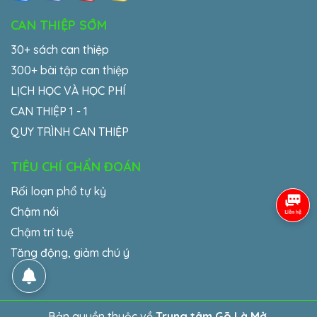
CAN THIỆP SỚM
30+ sách can thiệp
300+ bài tập can thiệp
LỊCH HỌC VÀ HỌC PHÍ
CAN THIỆP 1 - 1
QUY TRÌNH CAN THIỆP
TIÊU CHÍ CHẨN ĐOÁN
Rối loạn phổ tự kỷ
Chậm nói
Chậm trí tuệ
Tăng động, giảm chú ý
Bản quyền thuộc về
Trung tâm Gõ Là Mở
.