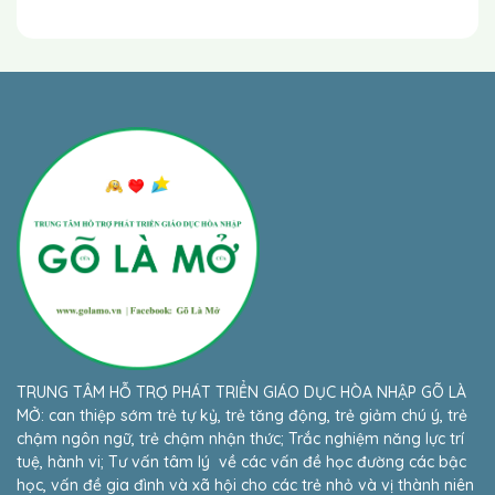
TRUNG TÂM HỖ TRỢ PHÁT TRIỂN GIÁO DỤC HÒA NHẬP GÕ LÀ
MỞ: can thiệp sớm trẻ tự kỷ, trẻ tăng động, trẻ giảm chú ý, trẻ
chậm ngôn ngữ, trẻ chậm nhận thức; Trắc nghiệm năng lực trí
tuệ, hành vi; Tư vấn tâm lý về các vấn đề học đường các bậc
học, vấn đề gia đình và xã hội cho các trẻ nhỏ và vị thành niên