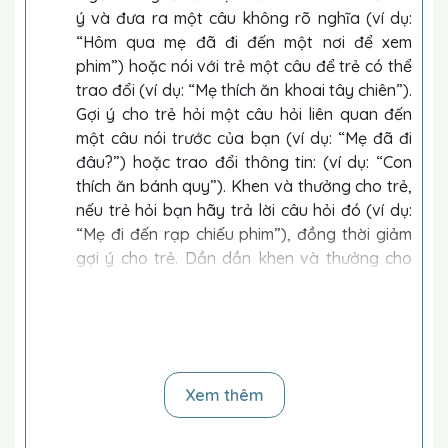
ý và đưa ra một câu không rõ nghĩa (ví dụ:
“Hôm qua mẹ đã đi đến một nơi để xem
phim”) hoặc nói với trẻ một câu để trẻ có thể
trao đổi (ví dụ: “Mẹ thích ăn khoai tây chiên”).
Gợi ý cho trẻ hỏi một câu hỏi liên quan đến
một câu nói trước của bạn (ví dụ: “Mẹ đã đi
đâu?”) hoặc trao đổi thông tin: (ví dụ: “Con
thích ăn bánh quy”). Khen và thưởng cho trẻ,
nếu trẻ hỏi bạn hãy trả lời câu hỏi đó (ví dụ:
“Mẹ đi đến rạp chiếu phim”), đồng thời giảm
gợi ý cho trẻ. Dần dần khen và thưởng cho
trẻ mà ít phải gợi ý nhất. Cuối cùng, chỉ khen
và thưởng những khi trẻ trả lời đúng mà
không cần gợi ý.
Điều kiện trước tiên:
Trẻ có thể trao đổi các thông
tin xã hội và đặt các câu hỏi khi nghe một câu nói
Xem thêm
không rõ nghĩa.
Gợi ý cách dạy:
Làm mẫu câu hỏi hoặc câu nói