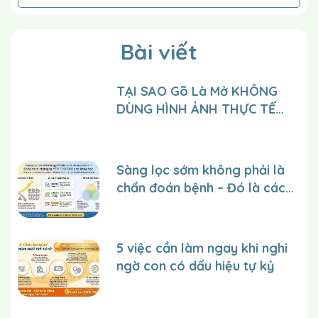
không cho trẻ. Bạn có thể cho trẻ thêm thời gian
bằng cách làm mẫu cách thực hiện ngay sau khi
Bài viết
nói với trẻ một câu nói chưa rõ nghĩa hoặc sau khi
bạn đã cung cấp thông tin cho trẻ. Giảm dần gợi ý
cho trẻ.
TẠI SAO Gõ Là Mở KHÔNG
DÙNG HÌNH ẢNH THỰC TẾ
CỦA TRẺ tại trung tâm trên
website và facebook để lan
tỏa giá trị đến nhiều người
Sàng lọc sớm không phải là
hơn?
chẩn đoán bệnh – Đó là cách
chúng ta YÊU THƯƠNG con
một cách khoa học.
5 việc cần làm ngay khi nghi
ngờ con có dấu hiệu tự kỷ
Từ khóa:
đoán, xem, rạp chiếu phim, thích nhất, ăn,
bánh, món, người quen, cô ấy, bạn thân, dịp tết,
áo mới, mặc ...