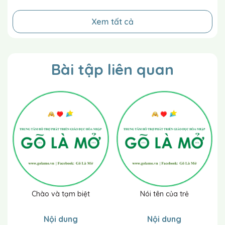
Gợi ý bổ trợ:
Trên đây là các ví dụ dạy trẻ. Gợi ý
cho trẻ những cách thực hiện phù hợp với khả năng
Xem tất cả
của chúng. Nên nói với trẻ bằng ngữ điệu thật tự
nhiên.
Bài tập liên quan
Giải thích cách đánh giá
khả năng tiếp thu của
trẻ: Đánh dấu “+” vào ô số:
Nếu trẻ trả lời thực hiện đúng mà không cần
nhắc.
Nếu trẻ trả lời thực hiện đúng do sự hỗ trợ và
nhắc nhở củ cô giáo.
Nếu trẻ không trả lời / thực hiện được kể cả
có sự hỗ trợ và nhắc nhở của cô giáo
Chào và tạm biệt
Nói tên của trẻ
Nội dung
Nội dung