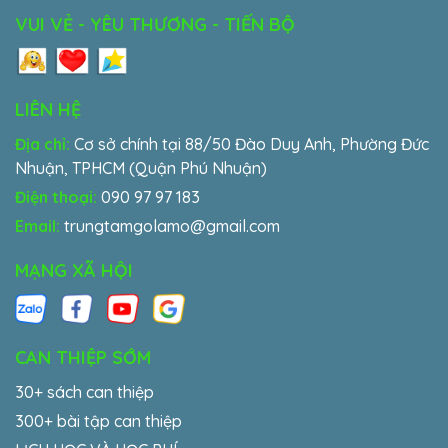
VUI VẺ - YÊU THƯƠNG - TIẾN BỘ
LIÊN HỆ
Địa chỉ:
Cơ sở chính tại 88/50 Đào Duy Anh, Phường Đức
Nhuận, TPHCM (Quận Phú Nhuận)
Điện thoại:
090 97 97 183
Email:
trungtamgolamo@gmail.com
MẠNG XÃ HỘI
CAN THIỆP SỚM
30+ sách can thiệp
300+ bài tập can thiệp