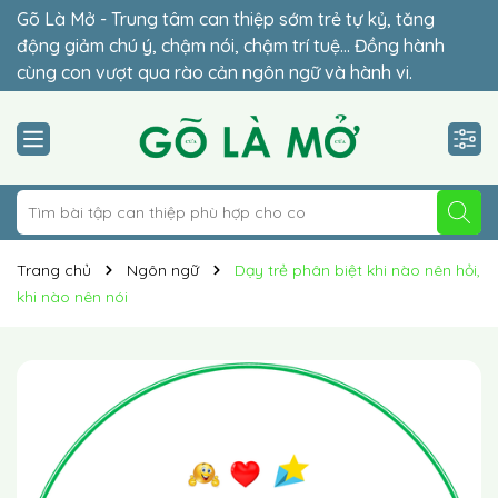
Gõ Là Mở - Trung tâm can thiệp sớm trẻ tự kỷ, tăng
Đừng để lỡ thời điểm vàng (2-6 tuổi) – giai đoạn quyết
động giảm chú ý, chậm nói, chậm trí tuệ… Đồng hành
định sự hòa nhập của con. Lộ trình cá nhân hóa 1-1 phù
cùng con vượt qua rào cản ngôn ngữ và hành vi.
hợp giúp trẻ hòa nhập vững chắc.
Trang chủ
Ngôn ngữ
Dạy trẻ phân biệt khi nào nên hỏi,
khi nào nên nói