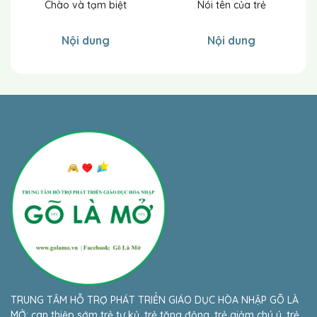
Chào và tạm biệt
Nói tên của trẻ
Nội dung
Nội dung
TRUNG TÂM HỖ TRỢ PHÁT TRIỂN GIÁO DỤC HÒA NHẬP GÕ LÀ
MỞ: can thiệp sớm trẻ tự kỷ, trẻ tăng động, trẻ giảm chú ý, trẻ