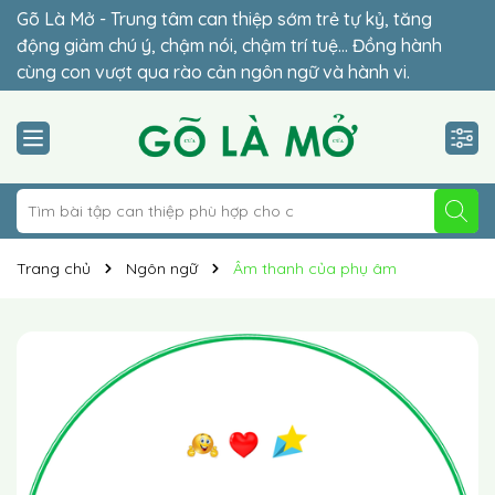
Gõ Là Mở - Trung tâm can thiệp sớm trẻ tự kỷ, tăng
Đừng để lỡ thời điểm vàng (2-6 tuổi) – giai đoạn quyết
động giảm chú ý, chậm nói, chậm trí tuệ… Đồng hành
định sự hòa nhập của con. Lộ trình cá nhân hóa 1-1 phù
cùng con vượt qua rào cản ngôn ngữ và hành vi.
hợp giúp trẻ hòa nhập vững chắc.
Trang chủ
Ngôn ngữ
Âm thanh của phụ âm