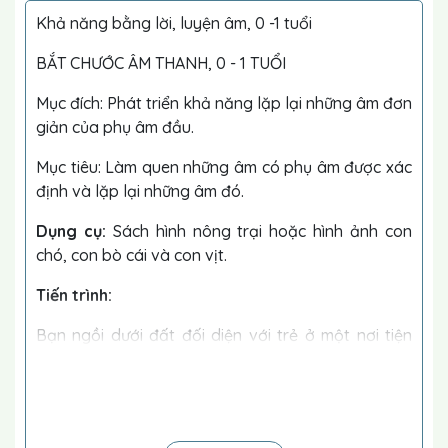
Khả năng bằng lời, luyện âm, 0 -1 tuổi
BẮT CHƯỚC ÂM THANH, 0 - 1 TUỔI
Mục đích: Phát triển khả năng lặp lại những âm đơn
giản của phụ âm đầu.
Mục tiêu: Làm quen những âm có phụ âm được xác
định và lặp lại những âm đó.
Dụng cụ:
Sách hình nông trại hoặc hình ảnh con
chó, con bò cái và con vịt.
Tiến trình:
Bạn ngồi dưới đất đối diện với trẻ ở một nơi tiện
nghi, chỉ cho trẻ một con thú trong sách mà bạn
nêu tên và hướng sự chú ý của trẻ về phía miệng
của bạn khi bạn bắt chước tiếng kêu của thú. Ví dụ
bạn nói “đây là con chó” và bạn đảm bảo là trẻ