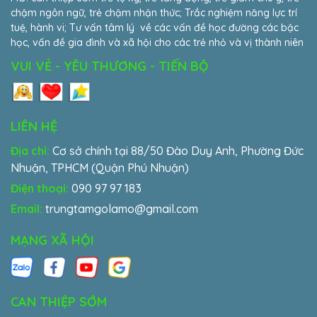
chậm ngôn ngữ, trẻ chậm nhận thức; Trắc nghiệm năng lực trí
tuệ, hành vi; Tư vấn tâm lý về các vấn đề học đường các bậc
học, vấn đề gia đình và xã hội cho các trẻ nhỏ và vị thành niên
VUI VẺ - YÊU THƯƠNG - TIẾN BỘ
LIÊN HỆ
Địa chỉ:
Cơ sở chính tại 88/50 Đào Duy Anh, Phường Đức
Nhuận, TPHCM (Quận Phú Nhuận)
Điện thoại:
090 97 97 183
Email:
trungtamgolamo@gmail.com
MẠNG XÃ HỘI
CAN THIỆP SỚM