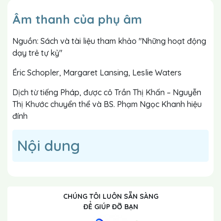
Âm thanh của phụ âm
Nguồn: Sách và tài liệu tham khảo "Những hoạt động
dạy trẻ tự kỷ"
Éric Schopler, Margaret Lansing, Leslie Waters
Dịch từ tiếng Pháp, được cô Trần Thị Khấn – Nguyễn
Thị Khước chuyển thể và BS. Phạm Ngọc Khanh hiệu
đính
Nội dung
CHÚNG TÔI LUÔN SẴN SÀNG
ĐỂ GIÚP ĐỠ BẠN