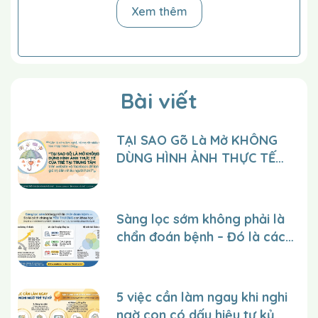
nhìn hình con chó, rồi hướng sự chú ý của trẻ về
Xem thêm
phía miệng của bạn, bạn nói: “Gâu gâu”. Bạn nhấn
mạnh nhiều lần âm “G”. Cũng vậy, khi bạn bắt
chước tiếng kêu con bò “Bò”, bạn nhấn mạnh âm
“B” bằng cách bạn lấy ngón cái và ngón trỏ của
bạn kẹp hai môi của trẻ.
Bài viết
Khi phát âm “Cắc” bạn nhấn mạnh âm đầu “K”
bằng cách ép nhẹ phần trên họng.
TẠI SAO Gõ Là Mở KHÔNG
Bạn thử hướng dẫn dần dần trẻ phát âm cùng lúc
DÙNG HÌNH ẢNH THỰC TẾ
với bạn. Lúc đầu trẻ không phát đúng âm đầu, chỉ
CỦA TRẺ tại trung tâm trên
phát gần âm đó thôi, và điều đó bình thường. Củng
cố trẻ ngay khi trẻ thử những lần đầu.
website và facebook để lan
Khi trẻ thành thạo, động viên trẻ phát âm rõ hơn
tỏa giá trị đến nhiều người
Sàng lọc sớm không phải là
và chấm dứt từ đó
hơn?
chẩn đoán bệnh – Đó là cách
chúng ta YÊU THƯƠNG con
một cách khoa học.
5 việc cần làm ngay khi nghi
ngờ con có dấu hiệu tự kỷ